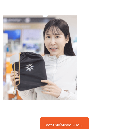
จองคิวปรึกษาคุณหมอ→