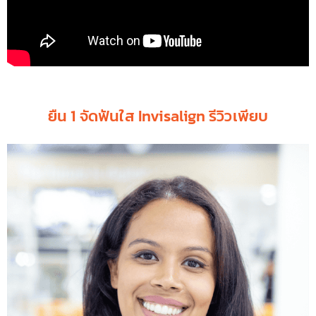
ยืน 1 จัดฟันใส Invisalign รีวิวเพียบ