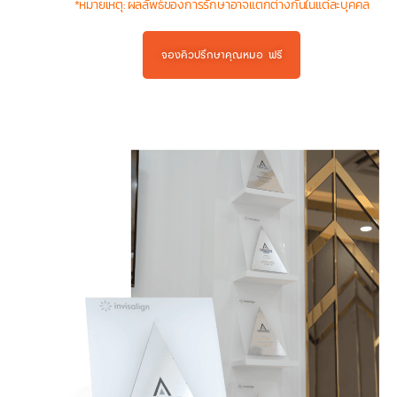
*หมายเหตุ: ผลลัพธ์ของการรักษาอาจแตกต่างกันในแต่ละบุคคล
จองคิวปรึกษาคุณหมอ ฟรี