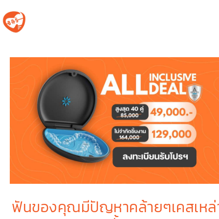
ฟันของคุณมีปัญหาคล้ายๆเคสเหล่า