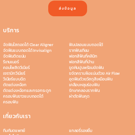
ส่งข้อมูล
บริการ
จัดฟันใสถอดได้ Clear Aligner
ฟันปลอมแบบถอดได้
จัดฟันแบบถอดได้ Invisalign
รากฟันเทียม
จัดฟันติดแน่น
ฟอกสีฟันที่คลินิก
รีเทนเนอร์
ฟอกสีฟันที่บ้าน
คอมโพสิตวีเนียร์
ขูดหินปูนพร้อมขัดฟัน
เซรามิกวีเนียร์
ขจัดคราบฝังแน่นด้วย Air Flow
วีเนียร์แบบฉีด
อุดฟันด้วยวัสดุสีเหมือนฟัน
ตัดแต่งเหงือก
เคลือบหลุมร่องฟัน
ตัดแต่งเหงือกและกรอกระดูก
รักษาคลองรากฟัน
ครอบฟันขาวแบบถอดได้
ผ่าตัดฟันคุด
ครอบฟัน
เกี่ยวกับเรา
ทีมทันตแพทย์
แกลอรี่รอยยิ้ม