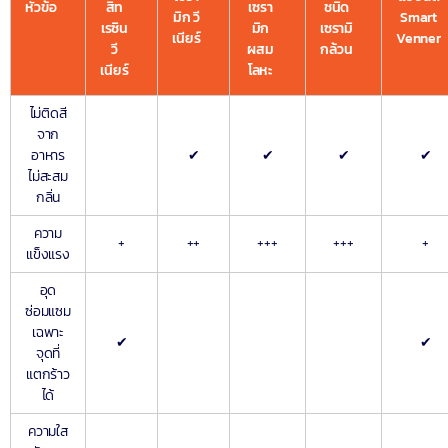
หัวข้อ
สิท
เซรา
ชนิด
มิก วี
Smart
เรซิน
มิก
เซรามิ
เนียร์
Venner
วี
ผสม
กล้วน
เนียร์
โลหะ
ไม่ติดสี
จาก
อาหาร
✔
✔
✔
✔
ไม่สะสม
กลิ่น
ความ
+
++
+++
+++
+
แข็งแรง
อุด
ซ่อมแซม
เฉพาะ
✔
✔
จุดที่
แตกร้าว
ได้
ความใส