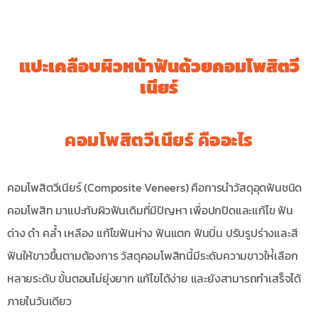
แปะเคลือบผิวหน้าฟันด้วยคอมโพสิตวี
เนียร์
คอมโพสิตวีเนียร์ คืออะไร
คอมโพสิตวีเนียร์ (Composite Veneers) คือการนำวัสดุอุดฟันชนิด
คอมโพสิท มาแปะทับผิวฟันเดิมที่มีปัญหา เพื่อปกปิดและแก้ไข ฟัน
ด่าง ดำ คล้ำ เหลือง แก้ไขฟันห่าง ฟันแตก ฟันบิ่น ปรับรูปร่างและสี
ฟันให้ขาวขึ้นตามต้องการ วัสดุคอมโพสิทนี้มีระดับความขาวให่้เลือก
หลายระดับ ขั้นตอนไม่ยุ่งยาก แก้ไขได้ง่าย และยังสามารถทำเสร็จได้
ภายในวันเดียว