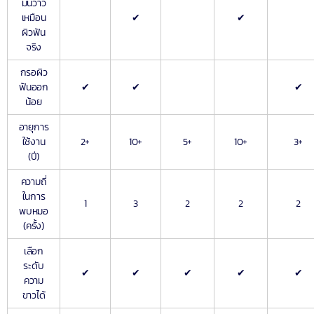
มันวาว
เหมือน
✔
✔
ผิวฟัน
จริง
กรอผิว
ฟันออก
✔
✔
✔
น้อย
อายุการ
ใช้งาน
2+
10+
5+
10+
3+
(ปี)
ความถี่
ในการ
1
3
2
2
2
พบหมอ
(ครั้ง)
เลือก
ระดับ
✔
✔
✔
✔
✔
ความ
ขาวได้